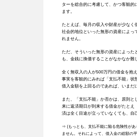
ターを総合的に考慮して、かつ客観的
ます。
たとえば、毎月の収入や財産が少なく
社会的地位といった無形の資産によっ
れません。
ただ、そういった無形の資産によった
も、金銭に換価することがなかなか難
全く無収入の人が500万円の借金を抱
事実を客観的にみれば「支払不能」状
借入金額を上回るのであれば、いまだ
また、「支払不能」か否かは、原則と
来に返済期日が到来する借金がたとえ
済は全く目途が立っていなくても、自
⇒ (もっとも、支払不能に陥る危険性が
ません。それによって、借入金の総額の平