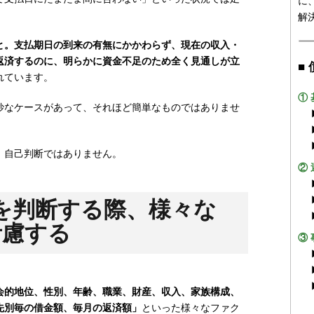
に
解
と。支払期日の到来の有無にかかわらず、現在の収入・
返済するのに、明らかに資金不足のため全く見通しが立
■
れています。
①
妙なケースがあって、それほど簡単なものではありませ
。自己判断ではありません。
②
を判断する際、様々な
考慮する
③
会的地位、性別、年齢、職業、財産、収入、家族構成、
先別毎の借金額、毎月の返済額」
といった様々なファク