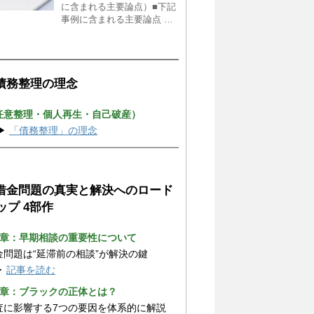
に含まれる主要論点）■下記
事例に含まれる主要論点 …
 債務整理の理念
任意整理・個人再生・自己破産）
▶
「債務整理」の理念
 借金問題の真実と解決へのロード
ップ 4部作
1章：早期相談の重要性について
金問題は“延滞前の相談”が解決の鍵
▶
記事を読む
2章：ブラックの正体とは？
査に影響する7つの要因を体系的に解説