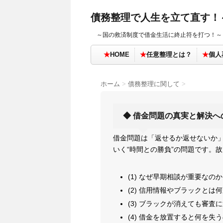
債務整理で人生を立て直す！
～国の救済制度で借金生活に終止符を打つ！～
★
HOME
★
任意整理とは？
★
個人
ホーム
>
債務整理に関して
>
◆ 借金問題の真実と解決へ
借金問題は「返せるか返せないか
いく“時間との勝負”の問題です。
(1) なぜ早期相談が重要なのか
(2) 信用情報やブラックとは
(3) ブラックが消えても審査
(4) 借金を放置すると何を失