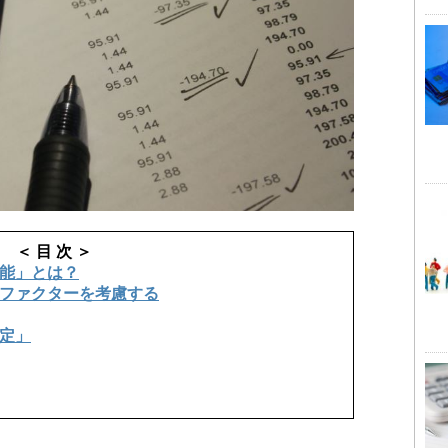
＜ 目 次 ＞
能」とは？
ファクターを考慮する
定」