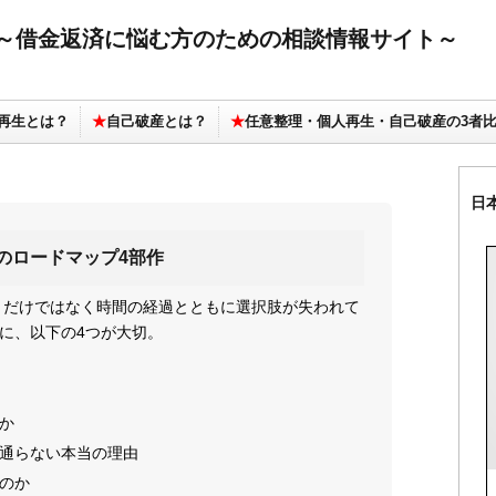
～借金返済に悩む方のための相談情報サイト～
再生とは？
★
自己破産とは？
★
任意整理・個人再生・自己破産の3者
日
のロードマップ4部作
」だけではなく時間の経過とともに選択肢が失われて
故に、以下の4つが大切。
何か
に通らない本当の理由
うのか