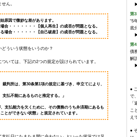
ません。
第
開始原因で微妙な差があります。
“
合・・・・・・・【個人再生】の成否が問題となる。
底
場合・・・・・・【自己破産】の成否が問題となる。
第
いどういう状態をいうのか？
債
解
については、下記の2つの規定が設けられています。
、裁判所は、第30条第1項の規定に基づき、申立てにより、
●
、支払不能にあるものと推定する。」
で
「
が、支払能力を欠くために、その債務のうち弁済期にあるも
こ
ることができない状態」と規定されています。
え
●
て支払日にたまたま間に合わない」といった状況では足