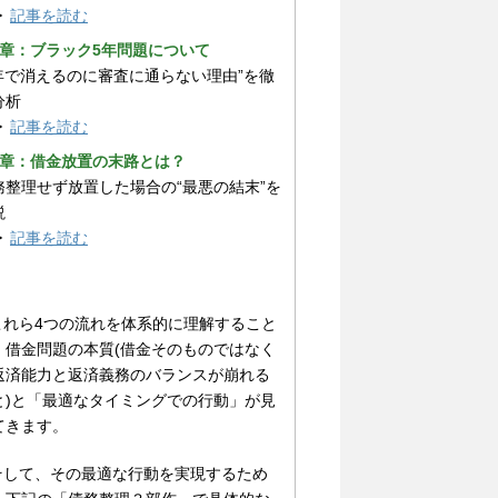
▶
記事を読む
3章：ブラック5年問題について
5年で消えるのに審査に通らない理由”を徹
分析
▶
記事を読む
4章：借金放置の末路とは？
務整理せず放置した場合の“最悪の結末”を
説
▶
記事を読む
 これら4つの流れを体系的に理解すること
、借金問題の本質(借金そのものではなく
返済能力と返済義務のバランスが崩れる
と)と「最適なタイミングでの行動」が見
てきます。
 そして、その最適な行動を実現するため