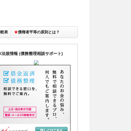
比較表
★
債権者平等の原則とは？
本法規情報 (債務整理相談サポート)