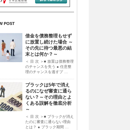
W POST
借金を債務整理もせず
に放置し続けた場合 ～
その先に待つ最悪の結
末とは何か？～
＜ 目 次 ＞■ 放置は債務整理
のチャンスを失う ● 任意整
理のチャンスを逃すプ …
ブラックは5年で消え
るのになぜ審査に通ら
ない？～その理由とよ
くある誤解を徹底分析
～
＜ 目 次 ＞■ ブラックが消え
たのに審査に通らない理由
とは？ ● ブラック期間 …