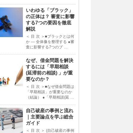
いわゆる「ブラック」
の正体は？ 審査に影響
する7つの要因を徹底
解説
＜ 目 次 ＞■ブラックとは何
か ― 全体像を整理する ●審
査に影響する7つのブ …
なぜ、借金問題を解決
するには「早期相談
(延滞前の相談) 」が重
要なのか？
＜ 目 次 ＞■なぜ借金問題は
「早期相談」が重要なのか
（結論） ●「早期相談(延 …
自己破産の事例と流れ
｜主要論点を学ぶ総合
ガイド
＜ 目 次 ＞ (自己破産の事例