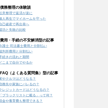
2) 債務整理の体験談
任意整理で返済が楽に
個人再生でマイホームを守った
自己破産で再出発へ
成功と失敗の比較
3) 費用・手続の不安解消型の記事
弁護士 司法書士費用と分割払い
裁判所費用と分割払い
手続きの流れと期間
どこまで自分でやるか
4) FAQ（よくある質問集）型の記事
家やクルマはどうなる？
勤務先や家族にバレるの？
クレジットカードはどうなるの？
「ブラックリストに載る」って何？
税金や養育費も整理できる？