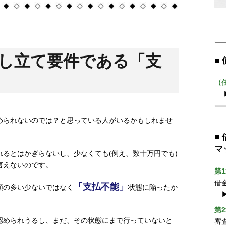
申し立て要件である「支
■
（
められないのでは？と思っている人がいるかもしれませ
。
■
マ
るとはかぎらないし、少なくても(例え、数十万円でも)
言えないのです。
第
借
「支払不能」
額の多い少ないではなく
状態に陥ったか
第
認められうるし、まだ、その状態にまで行っていないと
審