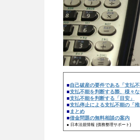
■
自己破産の要件である「支払不
■
支払不能を判断する際、様々な
■
支払不能を判断する「目安」
■
支払停止による支払不能の「推
■
まとめ
■
借金問題の無料相談の案内
● 日本法規情報 (債務整理サポート)