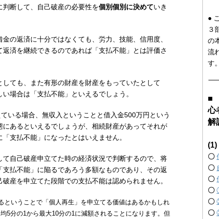
に判断して、自己破産の必要性を
個別個別に決めて
いき
●
３
借金の返済に十分ではなくても、労力、技能、信用度、
の
て返済を継続できるのであれば「支払不能」とは評価さ
流
す
としても、また有形の財産を財産をもっていたとして
しい場合は「支払不能」といえるでしょう。
■
心
えている場合、無収入ということと借入金500万円という
解
態にあるといえるでしょうが、相続財産があってそれが
に「支払不能」になったとはいえません。
(
〇
して自己破産申立てた時の経済状況で判断するので、将
〇
「支払不能」に陥るであろう多額なものであり、その返
〇
己破産を申立てた段階での支払不能は認められません。
〇
〇
あるということで「個人再生」を申立てる価値はあるかもしれ
〇
均5分の1から最大10分の1に減額されることになります。但