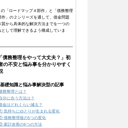
 この「ロードマップ４部作」と「債務整理
部作」の２シリーズを通して、借金問題
本質から具体的な解決方法までを一つの
れとして理解できるよう構成していま
。
 「債務整理をやって大丈夫？」初
者の不安と悩み事を分かりやすく
説
1) 基礎知識と悩み事解決型の記事
債務整理とは？
自分に合う方法は？
借金はどれくらい減る？
① 気持ちにゆとりが生まれる変化
② 債務整理後の5つの変化
③ 家計改善の6つの方法