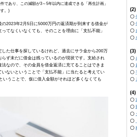
件であり、この減額が3～5年以内に達成できる「再生計画」
(
す。)
〇
〇
後の2023年2月5日に5000万円の返済期が到来する借金が
〇
立ってなくいなくても、そのことを理由に「支払不能」
〇
。
(
した仕事を探しているけれど、過去にサラ金から200万
おらず未だに借金は残っているのが現状です。支給され
〇
違法なので、その金員を借金返済に充てることはできま
〇
ていないということで「支払不能」に当たると考えてい
〇
るということで、仮に借入金額がそれほど多くなくても
〇
。
(
〇
〇
〇
〇
〇