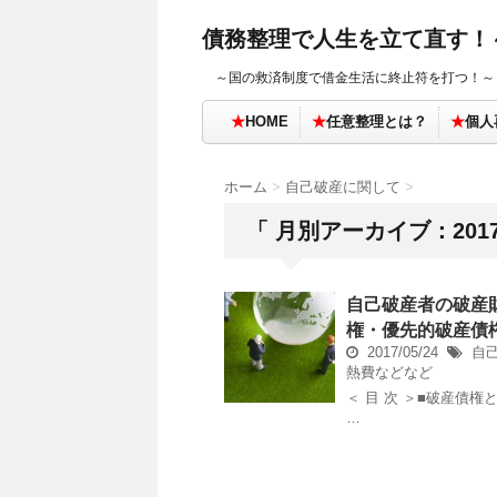
債務整理で人生を立て直す！
～国の救済制度で借金生活に終止符を打つ！～
★
HOME
★
任意整理とは？
★
個人
ホーム
>
自己破産に関して
>
「 月別アーカイブ：2017
自己破産者の破産
権・優先的破産債
2017/05/24
自
熱費などなど
＜ 目 次 ＞■破産債
…