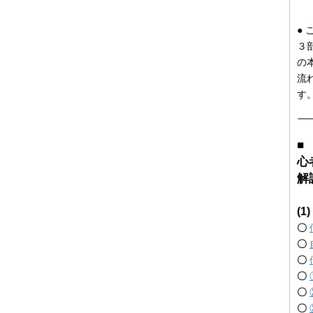
●
３
の
流
す
■
心
解
(
〇
〇
〇
〇
〇
〇