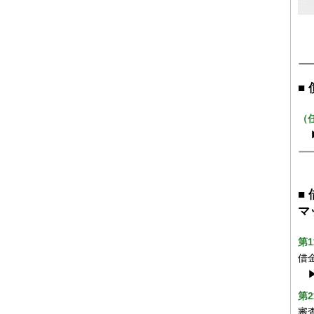
■
（
■
マ
第
借
第
審