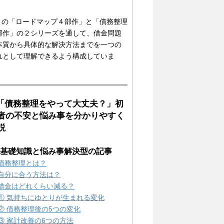
 この「ロードマップ４部作」と「債務整理
部作」の２シリーズを通して、借金問題
本質から具体的な解決方法までを一つの
れとして理解できるよう構成していま
。
 「債務整理をやって大丈夫？」初
者の不安と悩み事を分かりやすく
説
1) 基礎知識と悩み事解決型の記事
債務整理とは？
自分に合う方法は？
借金はどれくらい減る？
① 気持ちにゆとりが生まれる変化
② 債務整理後の5つの変化
③ 家計改善の6つの方法