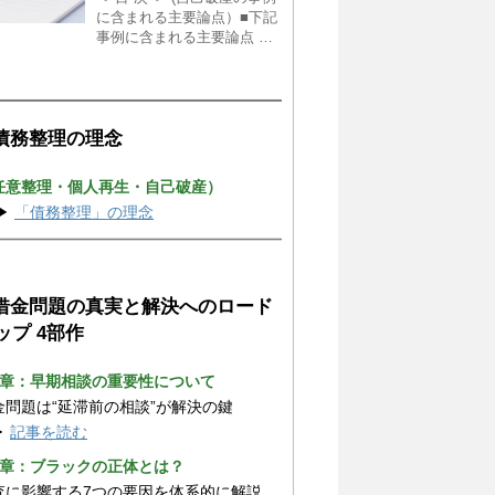
に含まれる主要論点）■下記
事例に含まれる主要論点 …
 債務整理の理念
任意整理・個人再生・自己破産）
▶
「債務整理」の理念
 借金問題の真実と解決へのロード
ップ 4部作
1章：早期相談の重要性について
金問題は“延滞前の相談”が解決の鍵
▶
記事を読む
2章：ブラックの正体とは？
査に影響する7つの要因を体系的に解説