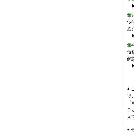
第
“
底
第
債
解
●
で
「
こ
え
●