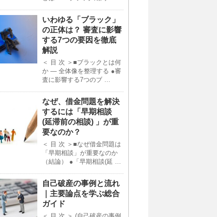
いわゆる「ブラック」
の正体は？ 審査に影響
する7つの要因を徹底
解説
＜ 目 次 ＞■ブラックとは何
か ― 全体像を整理する ●審
査に影響する7つのブ …
なぜ、借金問題を解決
するには「早期相談
(延滞前の相談) 」が重
要なのか？
＜ 目 次 ＞■なぜ借金問題は
「早期相談」が重要なのか
（結論） ●「早期相談(延 …
自己破産の事例と流れ
｜主要論点を学ぶ総合
ガイド
＜ 目 次 ＞ (自己破産の事例