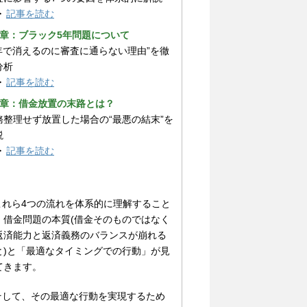
▶
記事を読む
3章：ブラック5年問題について
5年で消えるのに審査に通らない理由”を徹
分析
▶
記事を読む
4章：借金放置の末路とは？
務整理せず放置した場合の“最悪の結末”を
説
▶
記事を読む
 これら4つの流れを体系的に理解すること
、借金問題の本質(借金そのものではなく
返済能力と返済義務のバランスが崩れる
と)と「最適なタイミングでの行動」が見
てきます。
 そして、その最適な行動を実現するため