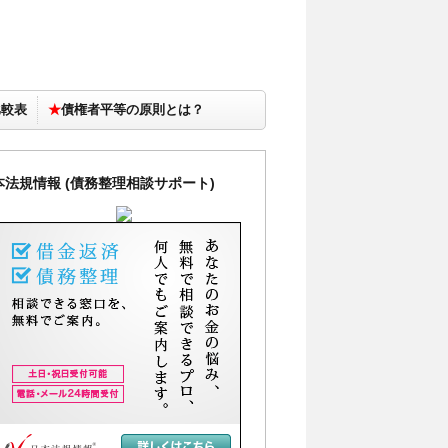
比較表
★
債権者平等の原則とは？
本法規情報 (債務整理相談サポート)