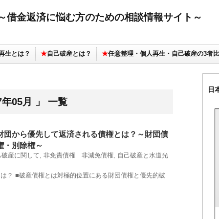
～借金返済に悩む方のための相談情報サイト～
再生とは？
★
自己破産とは？
★
任意整理・個人再生・自己破産の3者
日
年05月 」 一覧
財団から優先して返済される債権とは？～財団債
権・別除権～
己破産に関して
,
非免責債権 非減免債権
,
自己破産と水道光
権とは？ ■破産債権とは対極的位置にある財団債権と優先的破