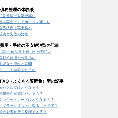
2) 債務整理の体験談
任意整理で返済が楽に
個人再生でマイホームを守った
自己破産で再出発へ
成功と失敗の比較
3) 費用・手続の不安解消型の記事
弁護士 司法書士費用と分割払い
裁判所費用と分割払い
手続きの流れと期間
どこまで自分でやるか
4) FAQ（よくある質問集）型の記事
家やクルマはどうなる？
勤務先や家族にバレるの？
クレジットカードはどうなるの？
「ブラックリストに載る」って何？
税金や養育費も整理できる？