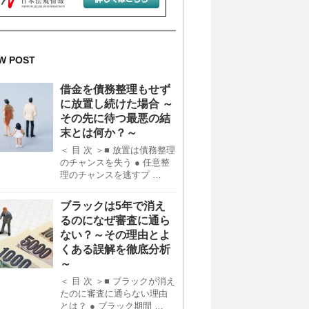
W POST
借金を債務整理もせず
に放置し続けた場合 ～
その先に待つ最悪の結
末とは何か？～
＜ 目 次 ＞■ 放置は債務整理
のチャンスを失う ● 任意整
理のチャンスを逃すプ …
ブラックは5年で消え
るのになぜ審査に通ら
ない？～その理由とよ
くある誤解を徹底分析
～
＜ 目 次 ＞■ ブラックが消え
たのに審査に通らない理由
とは？ ● ブラック期間 …