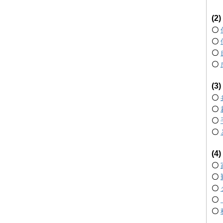
(
〇
〇
〇
〇
(
〇
〇
〇
〇
(
〇
〇
〇
〇
〇