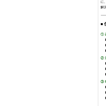
に
解
■
①
②
③