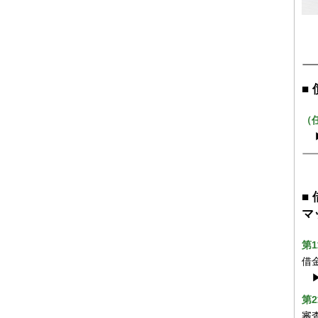
■
（
■
マ
第
借
第
審