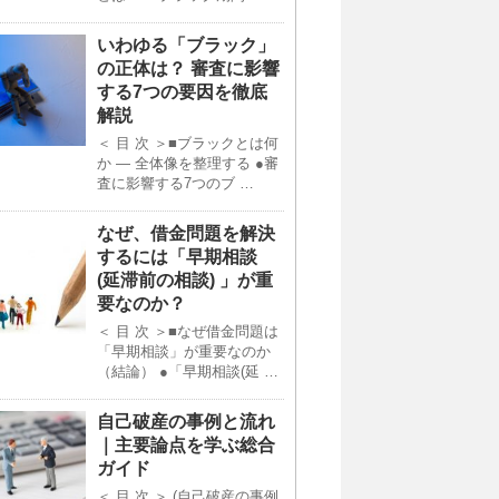
いわゆる「ブラック」
の正体は？ 審査に影響
する7つの要因を徹底
解説
＜ 目 次 ＞■ブラックとは何
か ― 全体像を整理する ●審
査に影響する7つのブ …
なぜ、借金問題を解決
するには「早期相談
(延滞前の相談) 」が重
要なのか？
＜ 目 次 ＞■なぜ借金問題は
「早期相談」が重要なのか
（結論） ●「早期相談(延 …
自己破産の事例と流れ
｜主要論点を学ぶ総合
ガイド
＜ 目 次 ＞ (自己破産の事例