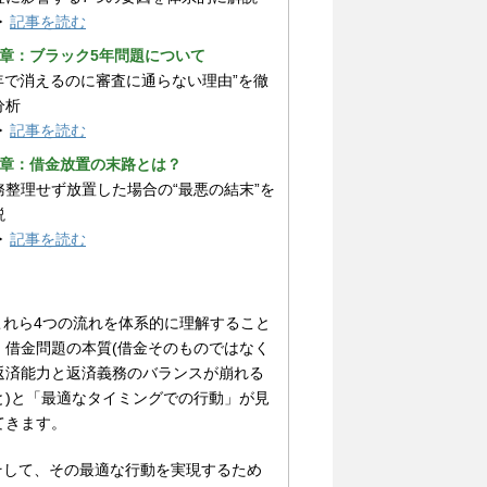
▶
記事を読む
3章：ブラック5年問題について
5年で消えるのに審査に通らない理由”を徹
分析
▶
記事を読む
4章：借金放置の末路とは？
務整理せず放置した場合の“最悪の結末”を
説
▶
記事を読む
 これら4つの流れを体系的に理解すること
、借金問題の本質(借金そのものではなく
返済能力と返済義務のバランスが崩れる
と)と「最適なタイミングでの行動」が見
てきます。
 そして、その最適な行動を実現するため