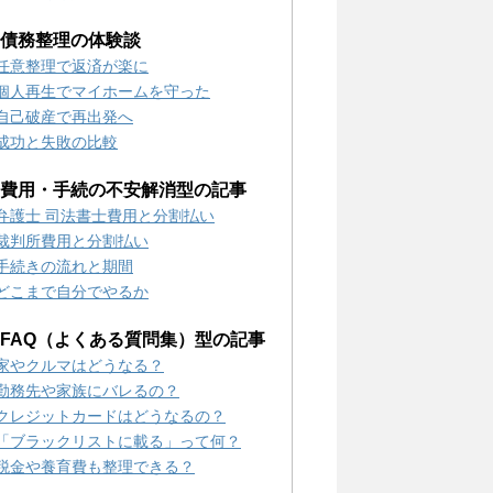
2) 債務整理の体験談
任意整理で返済が楽に
個人再生でマイホームを守った
自己破産で再出発へ
成功と失敗の比較
3) 費用・手続の不安解消型の記事
弁護士 司法書士費用と分割払い
裁判所費用と分割払い
手続きの流れと期間
どこまで自分でやるか
4) FAQ（よくある質問集）型の記事
家やクルマはどうなる？
勤務先や家族にバレるの？
クレジットカードはどうなるの？
「ブラックリストに載る」って何？
税金や養育費も整理できる？