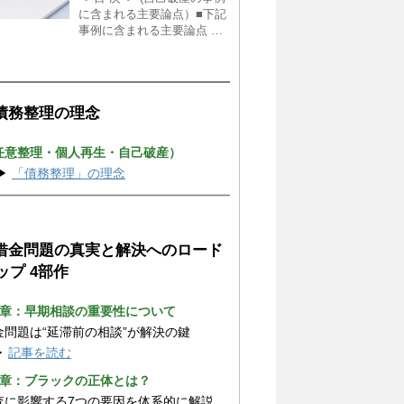
に含まれる主要論点）■下記
事例に含まれる主要論点 …
 債務整理の理念
任意整理・個人再生・自己破産）
▶
「債務整理」の理念
 借金問題の真実と解決へのロード
ップ 4部作
1章：早期相談の重要性について
金問題は“延滞前の相談”が解決の鍵
▶
記事を読む
2章：ブラックの正体とは？
査に影響する7つの要因を体系的に解説