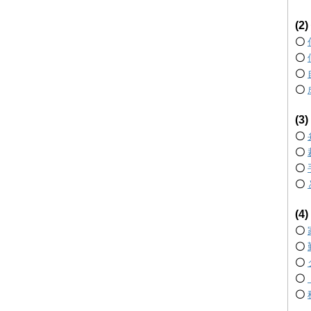
(
〇
〇
〇
〇
(
〇
〇
〇
〇
(
〇
〇
〇
〇
〇