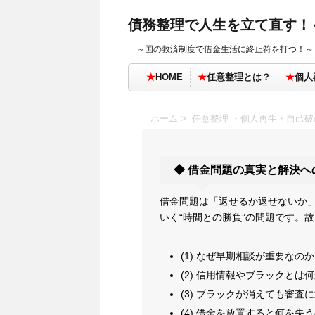
債務整理で人生を立て直す！
～国の救済制度で借金生活に終止符を打つ！～
★
HOME
★
任意整理とは？
★
個人
ホーム
>
任意整理 ・個人再生・自己
◆ 借金問題の真実と解決へ
借金問題は「返せるか返せないか
いく“時間との勝負”の問題です。
(1) なぜ早期相談が重要なのか
(2) 信用情報やブラックとは
(3) ブラックが消えても審査
(4) 借金を放置すると何を失