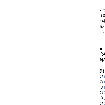
●
３
の
流
す
■
心
解
(
〇
〇
〇
〇
〇
〇