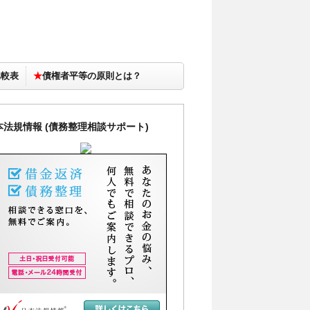
比較表
★
債権者平等の原則とは？
本法規情報 (債務整理相談サポート)