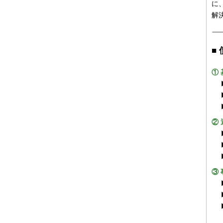
に
解
■
①
②
③