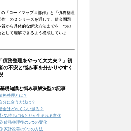
 この「ロードマップ４部作」と「債務整理
部作」の２シリーズを通して、借金問題
本質から具体的な解決方法までを一つの
れとして理解できるよう構成していま
。
 「債務整理をやって大丈夫？」初
者の不安と悩み事を分かりやすく
説
1) 基礎知識と悩み事解決型の記事
債務整理とは？
自分に合う方法は？
借金はどれくらい減る？
① 気持ちにゆとりが生まれる変化
② 債務整理後の5つの変化
③ 家計改善の6つの方法