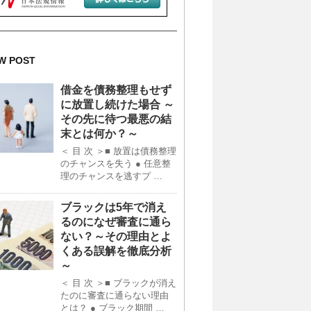
W POST
借金を債務整理もせず
に放置し続けた場合 ～
その先に待つ最悪の結
末とは何か？～
＜ 目 次 ＞■ 放置は債務整理
のチャンスを失う ● 任意整
理のチャンスを逃すプ …
ブラックは5年で消え
るのになぜ審査に通ら
ない？～その理由とよ
くある誤解を徹底分析
～
＜ 目 次 ＞■ ブラックが消え
たのに審査に通らない理由
とは？ ● ブラック期間 …