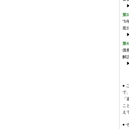
第
“
底
第
債
解
●
で
「
こ
え
●