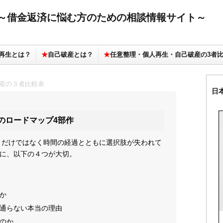
～借金返済に悩む方のための相談情報サイト～
再生とは？
★
自己破産とは？
★
任意整理・個人再生・自己破産の3者
破産の３者比較表
日
のロードマップ4部作
」だけではなく時間の経過とともに選択肢が失われて
故に、以下の４つが大切。
何か
に通らない本当の理由
うのか