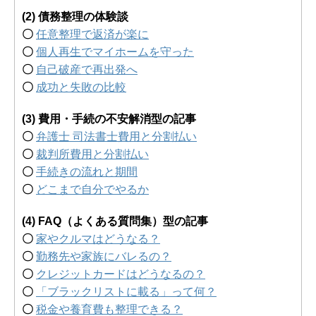
(2) 債務整理の体験談
〇
任意整理で返済が楽に
〇
個人再生でマイホームを守った
〇
自己破産で再出発へ
〇
成功と失敗の比較
(3) 費用・手続の不安解消型の記事
〇
弁護士 司法書士費用と分割払い
〇
裁判所費用と分割払い
〇
手続きの流れと期間
〇
どこまで自分でやるか
(4) FAQ（よくある質問集）型の記事
〇
家やクルマはどうなる？
〇
勤務先や家族にバレるの？
〇
クレジットカードはどうなるの？
〇
「ブラックリストに載る」って何？
〇
税金や養育費も整理できる？