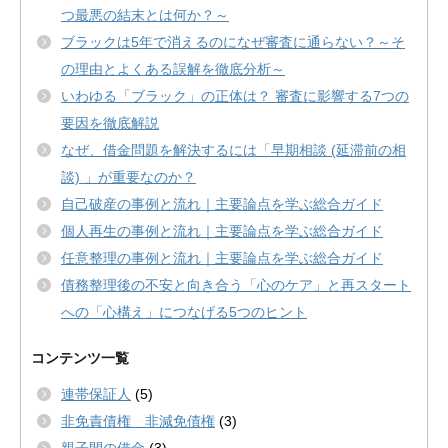
つ最悪の結末とは何か？～
ブラックは5年で消えるのになぜ審査に通らない？～そ
の理由とよくある誤解を徹底分析～
いわゆる「ブラック」の正体は？ 審査に影響する7つの
要因を徹底解説
なぜ、借金問題を解決するには「早期相談 (延滞前の相
談) 」が重要なのか？
自己破産の事例と流れ｜主要論点を学ぶ総合ガイド
個人再生の事例と流れ｜主要論点を学ぶ総合ガイド
任意整理の事例と流れ｜主要論点を学ぶ総合ガイド
債務整理後の不安と向き合う「心のケア」と再スタート
への「心構え」につなげる5つのヒント
コンテンツ一覧
連帯保証人
(5)
非免責債権 非減免債権
(3)