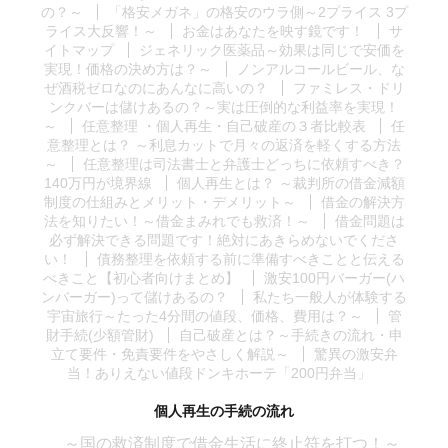
の？～
「格安メガネ」の格安のウラ側～2プライス 3プ
ライス大反響！～
お金はあなたを映す鏡です！
サ
イトマップ
ジェネリック医薬品～効果は同じで安価を
実現！価格の決め方は？～
ノンアルコールビール、な
ぜ酒税ゼロなのにあんなに高いの？
ファミレス・ドリ
ンクバーは儲けあるの？～実は圧倒的な利益率を実現！
～
任意整理 ・個人再生・自己破産の３者比較表
任
意整理とは？ ～利息カットで月々の返済を軽くする方法
～
任意整理は司法書士と弁護士どっちに依頼すべき？
140万円が境界線
個人再生とは？ ～裁判所の借金減額
制度の仕組みとメリット・デメリット～
借金の解決方
法を知りたい！～借金まみれでも救済！～
借金問題は
必ず解決できる問題です！絶対にあきらめないでくださ
い！
債務整理を依頼する前に準備すべきことと伝える
べきこと【初心者向けまとめ】
激安100円バーガー(ハ
ンバーガー)って儲けあるの？
私たち一般人が体験する
宇宙旅行～たった4分間の値段、価格、費用は？～
管
財手続(少額管財)
自己破産とは？～手続きの流れ・申
立て要件・免責要件をやさしく解説～
驚異の激安弁
当！ありえない値段ドンキホーテ「200円弁当」
個人再生の手続の流れ
～国の救済制度で借金生活に終止符を打つ！～