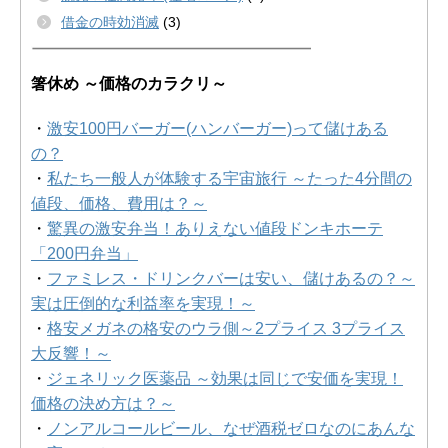
借金の時効消滅
(3)
箸休め ～価格のカラクリ～
・
激安100円バーガー(ハンバーガー)って儲けある
の？
・
私たち一般人が体験する宇宙旅行 ～たった4分間の
値段、価格、費用は？～
・
驚異の激安弁当！ありえない値段ドンキホーテ
「200円弁当」
・
ファミレス・ドリンクバーは安い、儲けあるの？～
実は圧倒的な利益率を実現！～
・
格安メガネの格安のウラ側～2プライス 3プライス
大反響！～
・
ジェネリック医薬品 ～効果は同じで安価を実現！
価格の決め方は？～
・
ノンアルコールビール、なぜ酒税ゼロなのにあんな