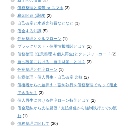
親子間の借金
(3)
債務整理と携帯 or スマホ
(3)
税金関連 (滞納)
(2)
自己破産と水道光熱費などなど
(3)
借金する知識
(5)
任意整理とクルマローン
(1)
ブラックリスト・信用情報機関とは？
(1)
債務整理 (任意整理 & 個人再生)とクレジットカード
(2)
自己破産における「自由財産」とは？
(3)
任意整理と住宅ローン
(1)
任意整理・個人再生・自己破産 比較
(2)
債権者からの差押え・強制執行を債務整理でもって阻止
できるか？
(3)
個人再生における住宅ローン特則とは？
(2)
借金延納から支払督促 / 支払督促から強制執行までの流
れ
(1)
債務整理に関して
(30)