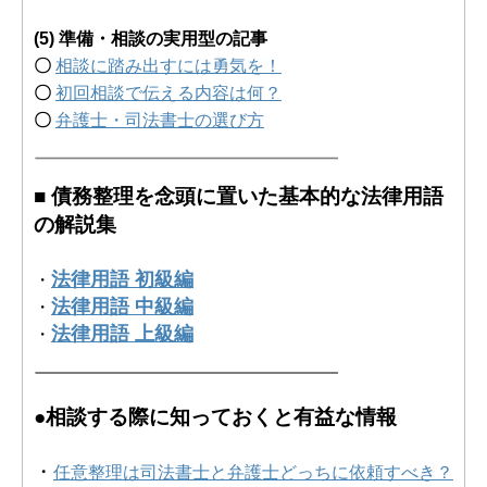
(5) 準備・相談の実用型の記事
〇
相談に踏み出すには勇気を！
〇
初回相談で伝える内容は何？
〇
弁護士・司法書士の選び方
■ 債務整理を念頭に置いた基本的な法律用語
の解説集
法律用語 初級編
・
法律用語 中級編
・
法律用語 上級編
・
●相談する際に知っておくと有益な情報
・
任意整理は司法書士と弁護士どっちに依頼すべき？