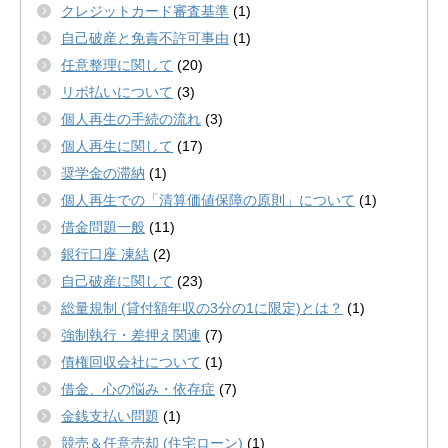
クレジットカード審査基準
(1)
自己破産と免責不許可事由
(1)
任意整理に関して
(20)
リボ払いについて
(3)
個人再生の手続の流れ
(3)
個人再生に関して
(17)
奨学金の滞納
(1)
個人再生での「清算価値保障の原則」について
(1)
借金問題一般
(11)
銀行口座 凍結
(2)
自己破産に関して
(23)
総量規制 (貸付額年収の3分の1に限定)とは？
(1)
強制執行・差押え関連
(7)
債権回収会社について
(1)
借金、心の悩み・依存症
(7)
金銭支払い問題
(1)
競売＆任意売却 (住宅ローン)
(1)